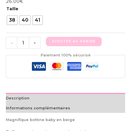
26.00
€
Taille
38
40
41
AJOUTER AU PANIER
-
+
Paiement 100% sécurisé
Description
Informations complémentaires
Magnifique bottine baby en beige