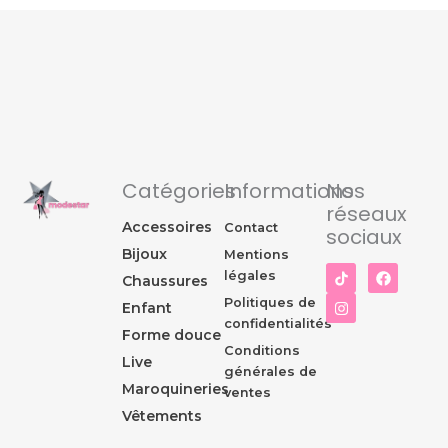
Catégories
Informations
Nos
réseaux
Accessoires
Contact
sociaux
Bijoux
Mentions
I
F
légales
Chaussures
n
a
s
c
Politiques de
Enfant
t
e
confidentialités
a
b
Forme douce
g
o
Conditions
r
o
Live
générales de
a
k
Maroquineries
m
ventes
Vêtements