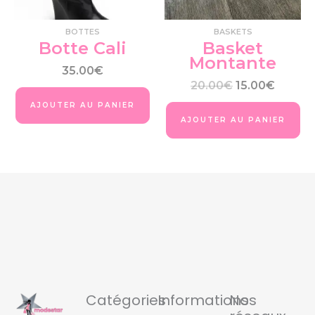
être
êtr
choisies
cho
BOTTES
BASKETS
sur
su
Botte Cali
Basket
la
la
Montante
page
pa
35.00
€
du
du
20.00
€
15.00
€
produit
pro
AJOUTER AU PANIER
AJOUTER AU PANIER
Catégories
Informations
Nos