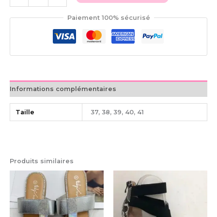
Paiement 100% sécurisé
Informations complémentaires
Taille
37, 38, 39, 40, 41
Produits similaires
Ce
Ce
produit
pro
a
a
plusieurs
plu
variations.
var