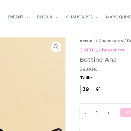
ENFANT
BIJOUX
CHAUSSURES
MAROQUINE
quantité
Accueil
/
Chaussures
/
B
de
BOTTES
,
Chaussures
Bottine
Ana
Bottine Ana
29.00
€
Taille
39
41
A
-
+