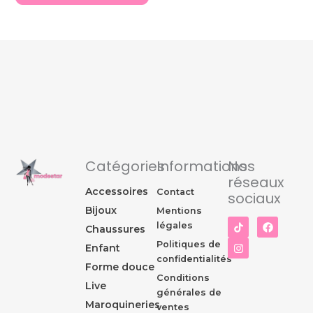
Catégories
Informations
Nos
réseaux
Accessoires
Contact
sociaux
Bijoux
Mentions
I
F
légales
Chaussures
n
a
s
c
Politiques de
Enfant
t
e
confidentialités
a
b
Forme douce
g
o
Conditions
r
o
Live
générales de
a
k
Maroquineries
m
ventes