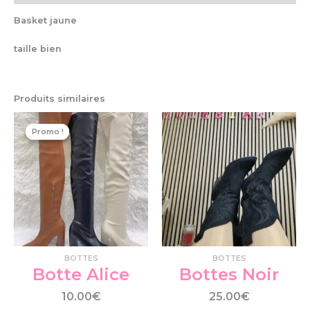
Basket jaune
taille bien
Produits similaires
Ce
Ce
Promo !
Promo !
produit
pro
a
a
plusieurs
plu
variations.
var
Les
Le
options
op
peuvent
pe
être
êtr
choisies
cho
BOTTES
BOTTES
sur
su
Botte Alice
Bottes Noir
la
la
page
pa
10.00
€
25.00
€
du
du