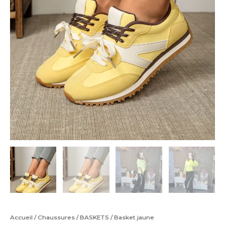
Accueil
/
Chaussures
/
BASKETS
/ Basket jaune