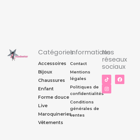
Catégories
Informations
Nos
réseaux
Accessoires
Contact
sociaux
Bijoux
Mentions
I
F
légales
Chaussures
n
a
s
c
Politiques de
Enfant
t
e
confidentialités
a
b
Forme douce
g
o
Conditions
r
o
Live
générales de
a
k
Maroquineries
m
ventes
Vêtements