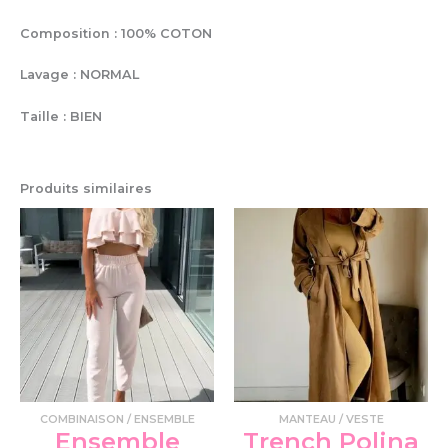
Composition : 100% COTON
Lavage : NORMAL
Taille : BIEN
Produits similaires
Ce
produit
a
plusieurs
variations.
Les
options
peuvent
être
choisies
COMBINAISON / ENSEMBLE
MANTEAU / VESTE
sur
Ensemble
Trench Polina