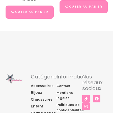
produit
pro
AJOUTER AU PANIER
AJOUTER AU PANIER
Catégories
Informations
Nos
réseaux
Accessoires
Contact
sociaux
Bijoux
Mentions
I
F
légales
Chaussures
n
a
s
c
Politiques de
Enfant
t
e
confidentialités
a
b