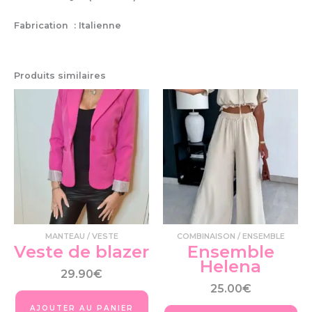
Fabrication : Italienne
Produits similaires
Ce
Ce
produit
pro
a
a
plusieurs
plu
variations.
var
Les
Le
options
op
peuvent
pe
être
êtr
choisies
cho
MANTEAU / VESTE
COMBINAISON / ENSEMBLE
sur
su
Veste de blazer
Ensemble
la
la
Helena
page
pa
29.90
€
du
du
25.00
€
produit
pro
AJOUTER AU PANIER