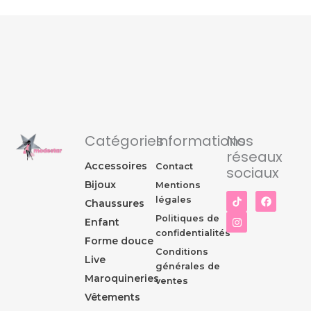
Catégories
Informations
Nos
réseaux
Accessoires
Contact
sociaux
Bijoux
Mentions
I
F
légales
Chaussures
n
a
s
c
Politiques de
Enfant
t
e
confidentialités
a
b
Forme douce
g
o
Conditions
r
o
Live
générales de
a
k
Maroquineries
m
ventes
Vêtements