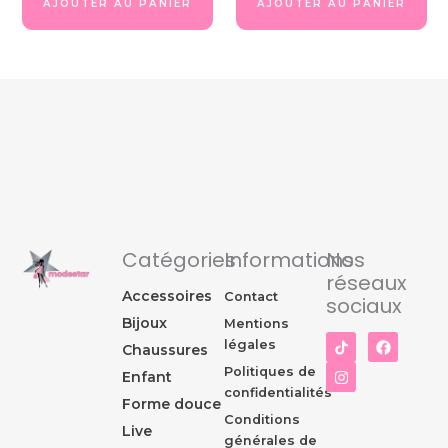
AJOUTER AU PANIER
AJOUTER AU PANIER
Catégories
Informations
Nos
réseaux
Accessoires
Contact
sociaux
Bijoux
Mentions
I
F
légales
Chaussures
n
a
s
c
Politiques de
Enfant
t
e
confidentialités
a
b
Forme douce
g
o
Conditions
r
o
Live
générales de
a
k