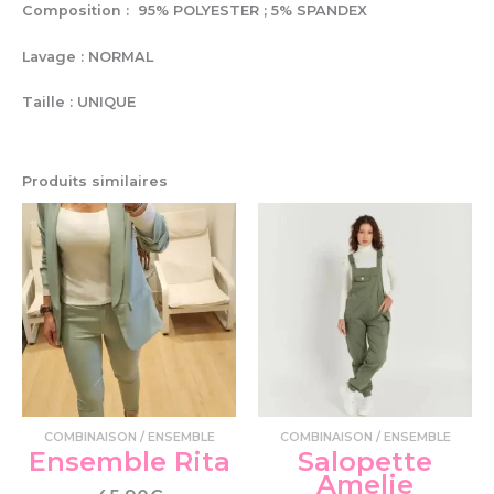
Composition : 95% POLYESTER ; 5% SPANDEX
Lavage : NORMAL
Taille : UNIQUE
Produits similaires
Ce
pro
a
plu
var
Le
op
pe
êtr
cho
COMBINAISON / ENSEMBLE
COMBINAISON / ENSEMBLE
su
Ensemble Rita
Salopette
la
Amelie
pa