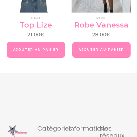
peuvent
pe
être
êtr
choisies
cho
HAUT
ROBE
sur
su
Top Lize
Robe Vanessa
la
la
page
pa
21.00
€
28.00
€
du
du
produit
pro
AJOUTER AU PANIER
AJOUTER AU PANIER
Catégories
Informations
Nos
réseaux