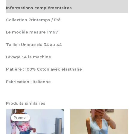
Informations complémentaires
Collection Printemps / Eté
Le modèle mesure 1m67
Taille : Unique du 34 au 44
Lavage : A la machine
Matière : 100% Coton avec elasthane
Fabrication : Italienne
Produits similaires
Le
Le
Ce
Ce
prix
prix
Promo !
Promo !
produit
pro
initial
actuel
a
a
était :
est :
plusieurs
plu