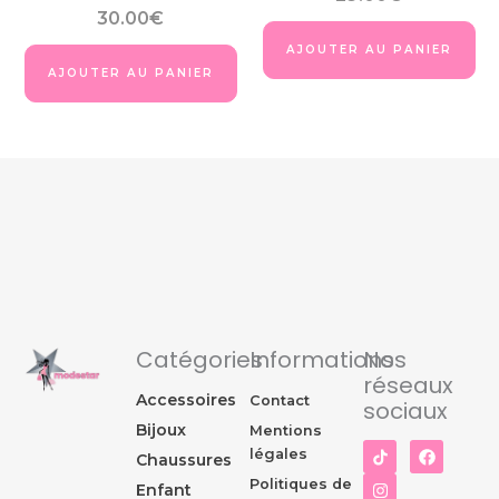
du
du
30.00
€
produit
pro
AJOUTER AU PANIER
AJOUTER AU PANIER
Catégories
Informations
Nos
réseaux
Accessoires
Contact
sociaux
Bijoux
Mentions
I
F
légales
Chaussures
n
a
s
c
Politiques de
Enfant
t
e