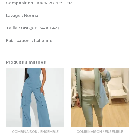
Composition : 100% POLYESTER
Lavage : Normal
Taille : UNIQUE (34 au 42)
Fabrication : Italienne
Produits similaires
Ce
produit
a
plusieurs
variations.
Les
options
peuvent
être
choisies
COMBINAISON / ENSEMBLE
COMBINAISON / ENSEMBLE
sur