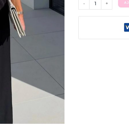
A
-
+