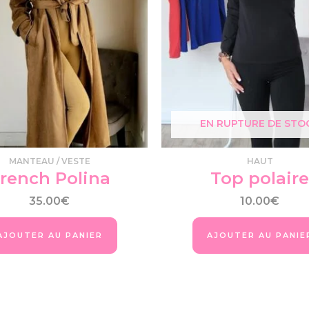
EN RUPTURE DE STO
MANTEAU / VESTE
HAUT
rench Polina
Top polaire
35.00
€
10.00
€
AJOUTER AU PANIER
AJOUTER AU PANIE