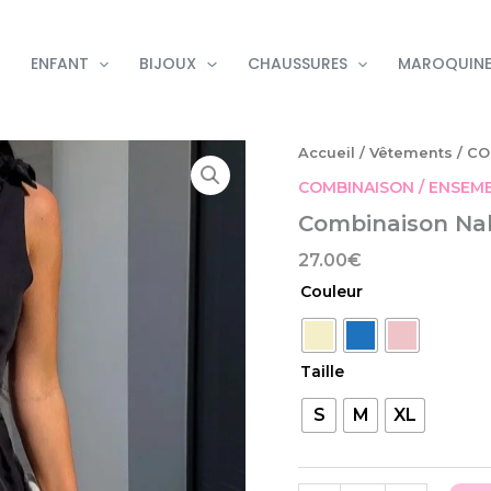
ENFANT
BIJOUX
CHAUSSURES
MAROQUINE
quantité
Accueil
/
Vêtements
/
CO
de
COMBINAISON / ENSEM
Combinaison
Nala
Combinaison Na
27.00
€
Couleur
Taille
S
M
XL