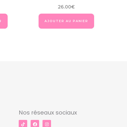
26.00
€
R
AJOUTER AU PANIER
Nos réseaux sociaux
F
I
a
n