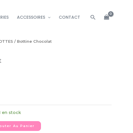
Rechercher
RIES
ACCESSOIRES
CONTACT
OTTES
/ Bottine Chocolat
t
1 en stock
outer Au Panier