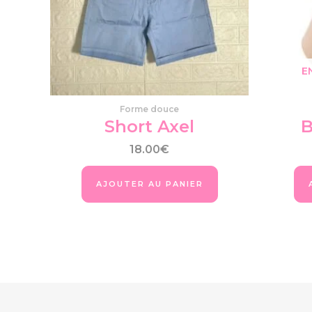
options
peuvent
être
choisies
sur
E
la
page
Forme douce
du
Short Axel
B
produit
18.00
€
AJOUTER AU PANIER