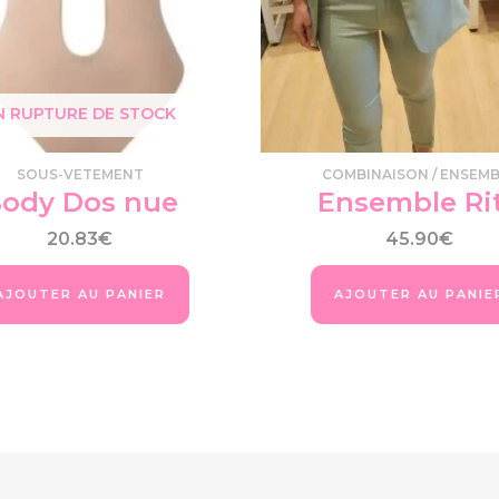
N RUPTURE DE STOCK
SOUS-VETEMENT
COMBINAISON / ENSEM
ody Dos nue
Ensemble Ri
20.83
€
45.90
€
AJOUTER AU PANIER
AJOUTER AU PANIE