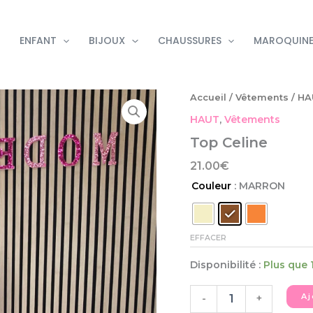
ENFANT
BIJOUX
CHAUSSURES
MAROQUINE
quantité
Accueil
/
Vêtements
/
HA
de
HAUT
,
Vêtements
Top
Celine
Top Celine
21.00
€
Couleur
: MARRON
EFFACER
Disponibilité :
Plus que 
Aj
-
+