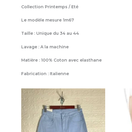
Collection Printemps / Eté
Le modèle mesure 1m67
Taille : Unique du 34 au 44
Lavage : A la machine
Matière : 100% Coton avec elasthane
Fabrication : Italienne
Ce
Produits similaires
produit
a
plusieurs
variations.
Les