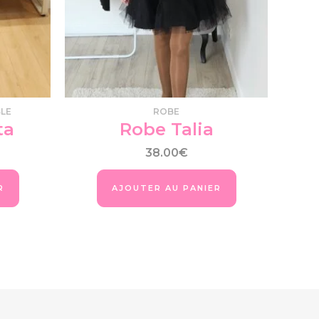
options
peuvent
être
choisies
sur
la
page
BLE
ROBE
du
ta
Robe Talia
produit
38.00
€
R
AJOUTER AU PANIER