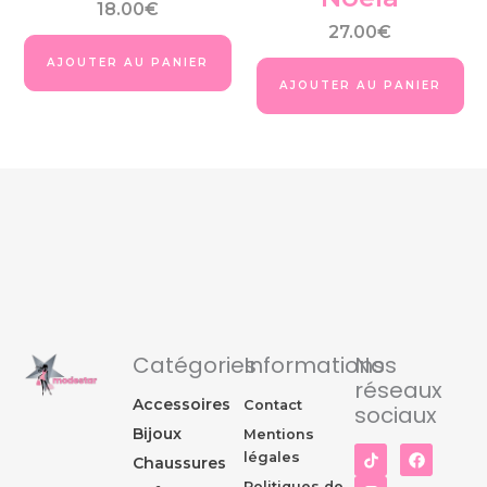
page
pa
18.00
€
du
du
27.00
€
produit
pro
AJOUTER AU PANIER
AJOUTER AU PANIER
Catégories
Informations
Nos
réseaux
Accessoires
Contact
sociaux
Bijoux
Mentions
I
F
légales
Chaussures
n
a
s
c
Politiques de