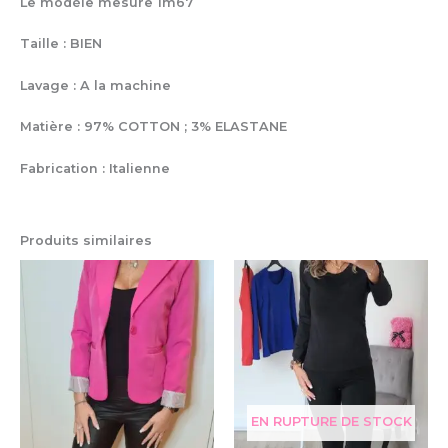
Le modèle mesure 1m67
Taille : BIEN
Lavage : A la machine
Matière : 97% COTTON ; 3% ELASTANE
Fabrication : Italienne
Produits similaires
Ce
Ce
produit
pro
a
a
plusieurs
plu
variations.
var
Les
Le
options
op
peuvent
pe
EN RUPTURE DE STOCK
être
êtr