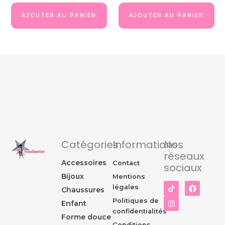
AJOUTER AU PANIER
AJOUTER AU PANIER
Catégories
Informations
Nos
réseaux
Accessoires
Contact
sociaux
Bijoux
Mentions
I
F
légales
Chaussures
n
a
s
c
Politiques de
Enfant
t
e
confidentialités
a
b
Forme douce
g
o
Conditions