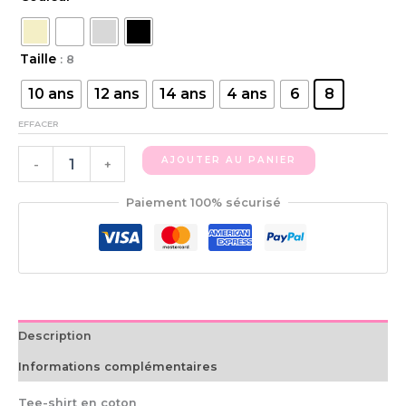
Taille
: 8
10 ans
12 ans
14 ans
4 ans
6
8
EFFACER
AJOUTER AU PANIER
-
+
Paiement 100% sécurisé
Description
Informations complémentaires
Tee-shirt en coton