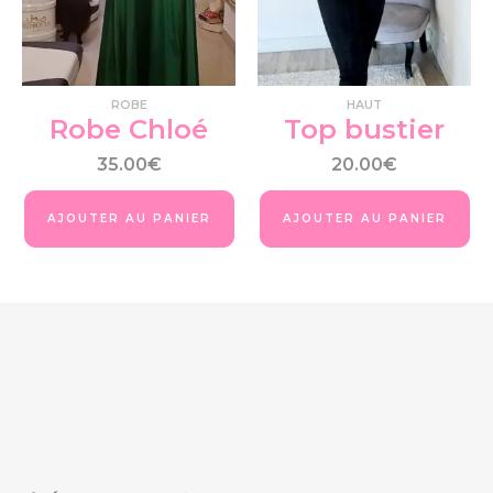
options
peuvent
être
choisies
ROBE
HAUT
sur
Robe Chloé
Top bustier
la
page
35.00
€
20.00
€
du
produit
AJOUTER AU PANIER
AJOUTER AU PANIER