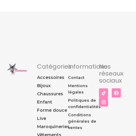
Catégories
Informations
Nos
réseaux
Accessoires
Contact
sociaux
Bijoux
Mentions
I
F
légales
Chaussures
n
a
s
c
Politiques de
Enfant
t
e
confidentialités
a
b
Forme douce
g
o
Conditions
r
o
Live
générales de
a
k
Maroquineries
m
ventes
Vêtements