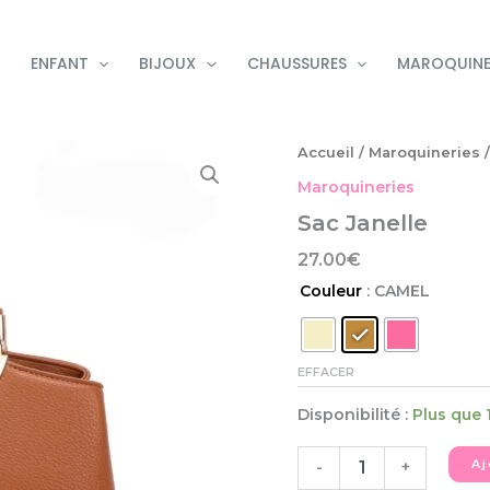
ENFANT
BIJOUX
CHAUSSURES
MAROQUINE
quantité
Accueil
/
Maroquineries
/
de
Maroquineries
Sac
Janelle
Sac Janelle
27.00
€
Couleur
: CAMEL
EFFACER
Disponibilité :
Plus que 
Aj
-
+