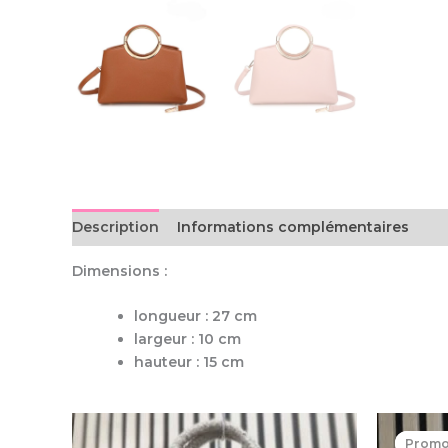
Description
Informations complémentaires
Dimensions :
longueur : 27 cm
largeur : 10 cm
hauteur : 15 cm
Ce
Produits similaires
Promo
Promo
produit