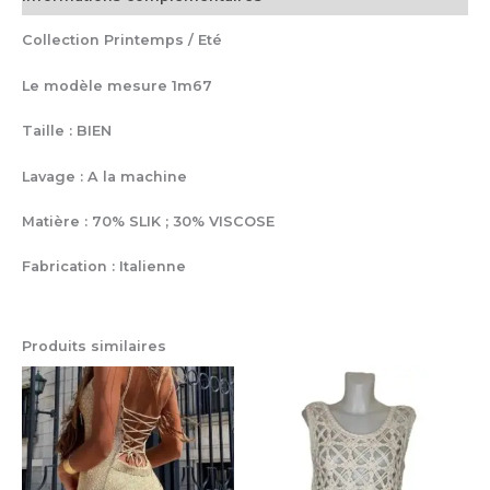
Collection Printemps / Eté
Le modèle mesure 1m67
Taille : BIEN
Lavage : A la machine
Matière : 70% SLIK ; 30% VISCOSE
Fabrication : Italienne
Produits similaires
Ce
Ce
produit
pro
a
a
plusieurs
plu
variations.
var