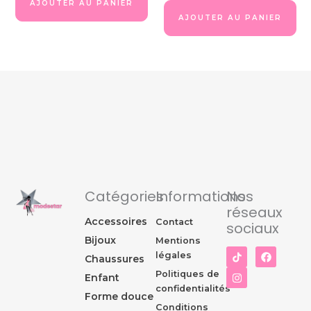
AJOUTER AU PANIER
AJOUTER AU PANIER
Catégories
Informations
Nos
réseaux
Accessoires
Contact
sociaux
Bijoux
Mentions
I
F
légales
Chaussures
n
a
s
c
Politiques de
Enfant
t
e
confidentialités
a
b
Forme douce
g
o
Conditions