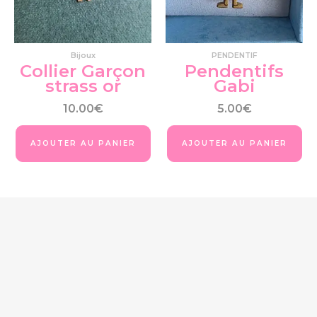
op
pe
êtr
cho
Bijoux
PENDENTIF
su
Collier Garçon
Pendentifs
la
strass or
Gabi
pa
du
10.00
€
5.00
€
pro
AJOUTER AU PANIER
AJOUTER AU PANIER