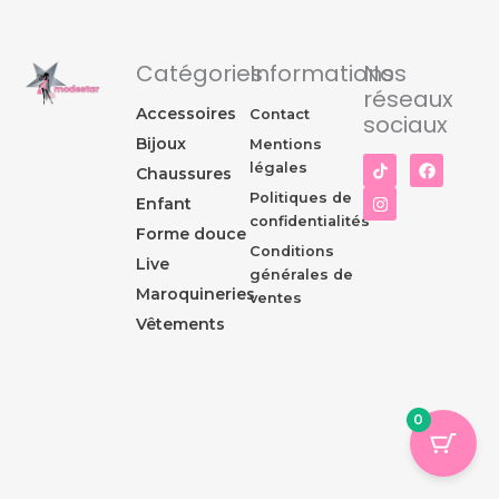
Catégories
Informations
Nos
réseaux
Accessoires
Contact
sociaux
Bijoux
Mentions
I
F
légales
Chaussures
n
a
s
c
Politiques de
Enfant
t
e
confidentialités
a
b
Forme douce
g
o
Conditions
r
o
Live
générales de
a
k
Maroquineries
m
ventes
Vêtements
0