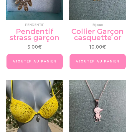
PENDENTIF
Bijoux
Pendentif
Collier Garçon
strass garçon
casquette or
5.00
€
10.00
€
AJOUTER AU PANIER
AJOUTER AU PANIER