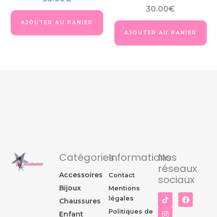
du
du
30.00
€
produit
pro
AJOUTER AU PANIER
AJOUTER AU PANIER
Catégories
Informations
Nos
réseaux
Accessoires
Contact
sociaux
Bijoux
Mentions
I
F
légales
Chaussures
n
a
s
c
Politiques de
Enfant