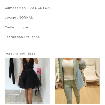
Composition : 100% COTON
Lavage : NORMAL
Taille : unique
Fabrication : Italienne
Produits similaires
Ce
produit
a
plusieurs
variations.
Les
options
peuvent
être
choisies