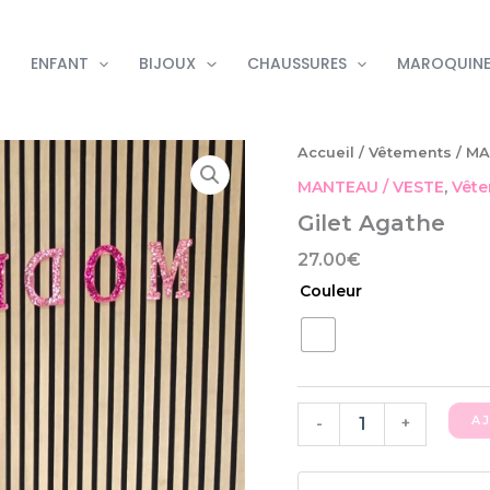
ENFANT
BIJOUX
CHAUSSURES
MAROQUINE
quantité
Accueil
/
Vêtements
/
MA
de
MANTEAU / VESTE
,
Vêt
Gilet
Agathe
Gilet Agathe
27.00
€
Couleur
A
-
+