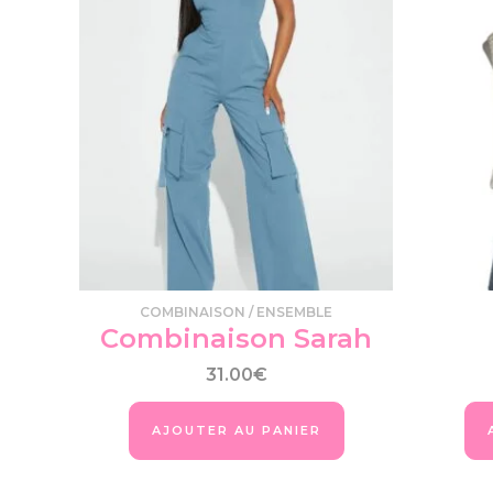
Produits similaires
produit
a
plusieurs
variations.
Les
options
peuvent
être
choisies
sur
la
page
COMBINAISON / ENSEMBLE
du
Combinaison Sarah
produit
31.00
€
AJOUTER AU PANIER