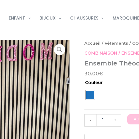
ENFANT
BIJOUX
CHAUSSURES
MAROQUINE
quantité
Accueil
/
Vêtements
/
CO
de
COMBINAISON / ENSEM
Ensemble
Théodora
Ensemble Théo
30.00
€
Couleur
A
-
+