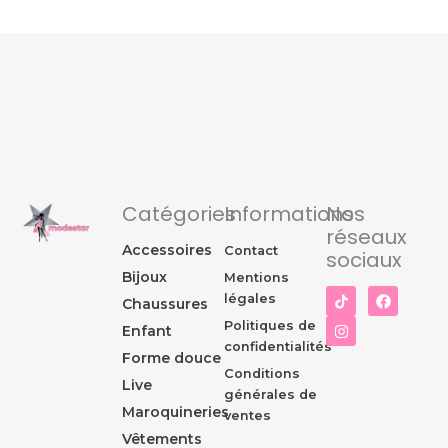
Catégories
Informations
Nos
réseaux
Accessoires
Contact
sociaux
Bijoux
Mentions
I
F
légales
Chaussures
n
a
s
c
Politiques de
Enfant
t
e
confidentialités
a
b
Forme douce
g
o
Conditions
r
o
Live
générales de
a
k
Maroquineries
m
ventes
Vêtements