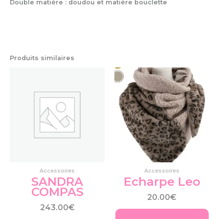
Double matière : doudou et matière bouclette
Produits similaires
Ce
pro
a
plu
var
Le
op
pe
êtr
cho
Accessoires
Accessoires
su
SANDRA
Echarpe Leo
la
COMPAS
pa
20.00
€
du
243.00
€
pro