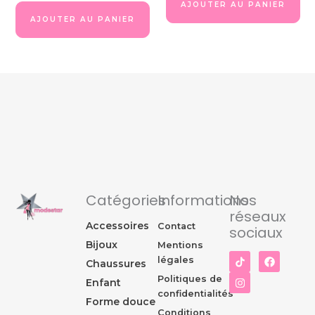
AJOUTER AU PANIER
AJOUTER AU PANIER
Catégories
Informations
Nos
réseaux
Accessoires
Contact
sociaux
Bijoux
Mentions
I
F
légales
Chaussures
n
a
s
c
Politiques de
Enfant
t
e
confidentialités
a
b
Forme douce
g
o
Conditions