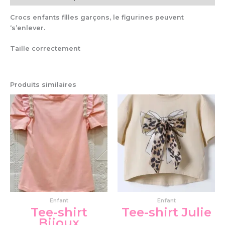
Crocs enfants filles garçons, le figurines peuvent
‘s’enlever.
Taille correctement
Produits similaires
Ce
Ce
produit
pro
a
a
plusieurs
plu
variations.
var
Les
Le
options
op
peuvent
pe
être
êtr
choisies
cho
Enfant
Enfant
sur
su
Tee-shirt
Tee-shirt Julie
la
la
Bijoux