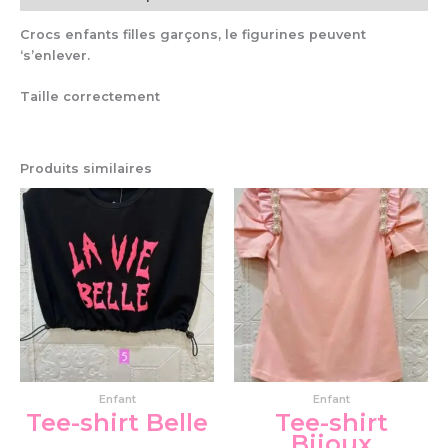
Crocs enfants filles garçons, le figurines peuvent
‘s’enlever.
Taille correctement
Produits similaires
Ce
Ce
produit
pro
a
a
plusieurs
plu
variations.
var
Les
Le
options
op
peuvent
pe
être
êtr
choisies
cho
Enfant
Enfant
sur
su
Tee-shirt Belle
Tee-shirt
la
la
Bijoux