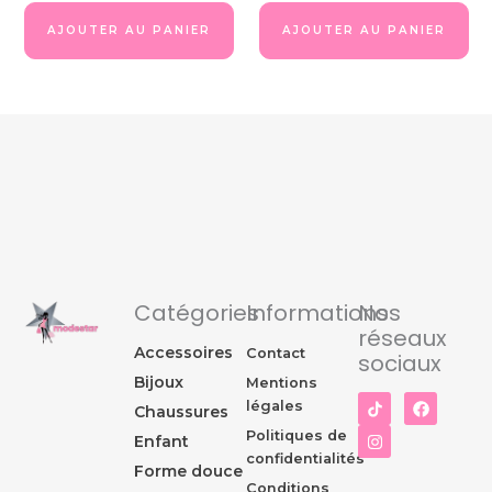
AJOUTER AU PANIER
AJOUTER AU PANIER
Catégories
Informations
Nos
réseaux
Accessoires
Contact
sociaux
Bijoux
Mentions
I
F
légales
Chaussures
n
a
s
c
Politiques de
Enfant
t
e
confidentialités
a
b
Forme douce
g
o
Conditions