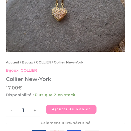
Accueil
/
Bijoux
/
COLLIER
/ Collier New-York
Bijoux
,
COLLIER
Collier New-York
17.00
€
Disponibilité :
Plus que 2 en stock
Ajouter Au Panier
-
+
Paiement 100% sécurisé