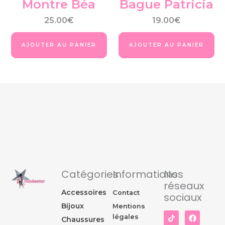
Montre Béa
Bague Patricia
la
pa
25.00
€
19.00
€
du
pro
AJOUTER AU PANIER
AJOUTER AU PANIER
Catégories
Informations
Nos
réseaux
Accessoires
Contact
sociaux
Bijoux
Mentions
I
F
légales
Chaussures
n
a