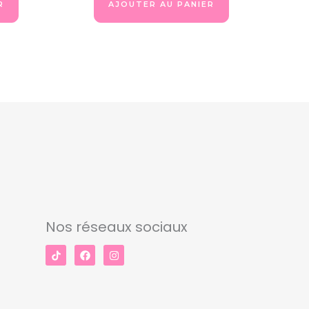
R
AJOUTER AU PANIER
Nos réseaux sociaux
F
I
a
n
c
s
e
t
b
a
o
g