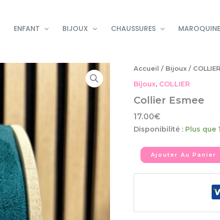
ENFANT
BIJOUX
CHAUSSURES
MAROQUINE
quantité
Accueil
/
Bijoux
/
COLLIE
de
Bijoux
,
COLLIER
Collier
Esmee
Collier Esmee
17.00
€
Disponibilité :
Plus que 
Ajouter Au Panier