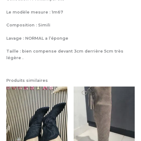
Le modèle mesure : 1m67
Composition : Simili
Lavage : NORMAL a l’éponge
Taille : bien compense devant 3cm derrière 5cm très
légère .
Produits similaires
Ce
Ce
produit
pro
a
a
plusieurs
plu
variations.
var
Les
Le
options
op
peuvent
pe