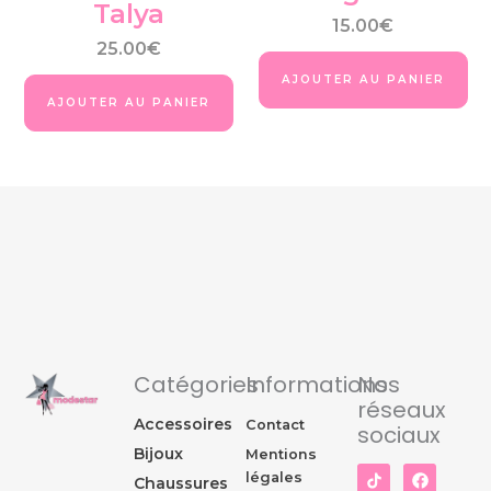
Talya
page
pa
15.00
€
du
du
25.00
€
produit
pro
AJOUTER AU PANIER
AJOUTER AU PANIER
Catégories
Informations
Nos
réseaux
Accessoires
Contact
sociaux
Bijoux
Mentions
I
F
légales
Chaussures
n
a