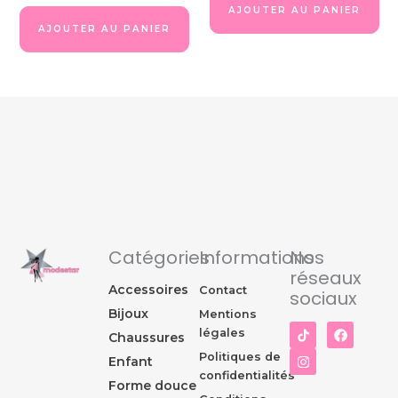
AJOUTER AU PANIER
AJOUTER AU PANIER
Catégories
Informations
Nos
réseaux
Accessoires
Contact
sociaux
Bijoux
Mentions
I
F
légales
Chaussures
n
a
s
c
Politiques de
Enfant
t
e
confidentialités
a
b
Forme douce
g
o