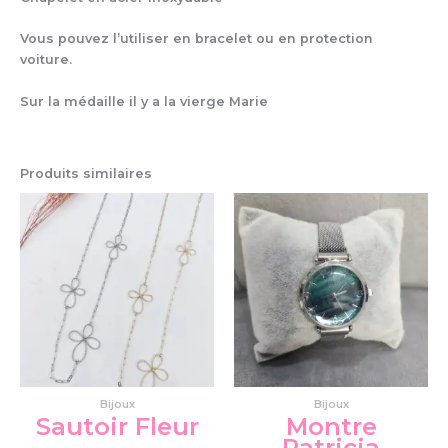
Vous pouvez l’utiliser en bracelet ou en protection
voiture.
Sur la médaille il y a la vierge Marie
Produits similaires
Ce
produit
a
plusieurs
variations.
Les
options
peuvent
être
choisies
Bijoux
Bijoux
sur
Sautoir Fleur
Montre
la
Patricia