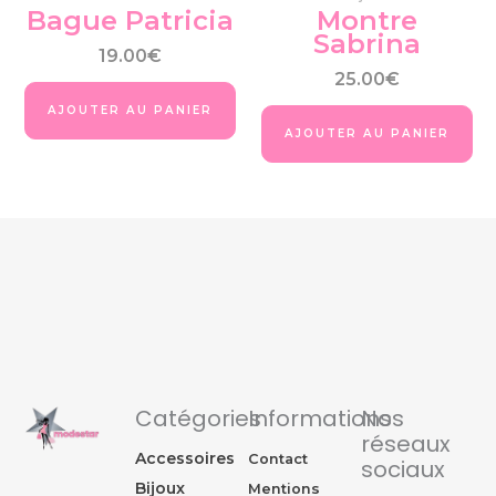
sur
Bague Patricia
Montre
la
Sabrina
page
19.00
€
du
25.00
€
produit
AJOUTER AU PANIER
AJOUTER AU PANIER
Catégories
Informations
Nos
réseaux
Accessoires
Contact
sociaux
Bijoux
Mentions