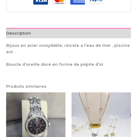
Description
Bijoux en acier inoxydable, résiste a l’eau de mer , piscine
ect .
Boucle d’oreille doré en forme de pépite d’or
Produits similaires
Ce
pro
a
plu
var
Le
op