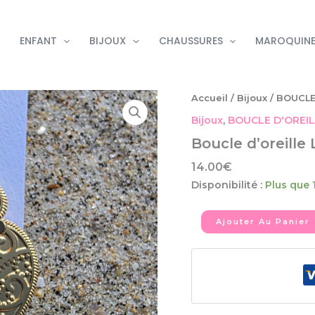
ENFANT
BIJOUX
CHAUSSURES
MAROQUINE
quantité
Accueil
/
Bijoux
/
BOUCLE
de
Bijoux
,
BOUCLE D'OREI
Boucle
d'oreille
Boucle d’oreille
Laura
14.00
€
Disponibilité :
Plus que 
Ajouter Au Panier