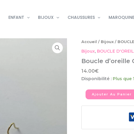
ENFANT
BIJOUX
CHAUSSURES
MAROQUINE
quantité
Accueil
/
Bijoux
/
BOUCLE
de
Bijoux
,
BOUCLE D'OREI
Boucle
d'oreille
Boucle d’oreille 
Croix
14.00
€
Disponibilité :
Plus que 
Ajouter Au Panier