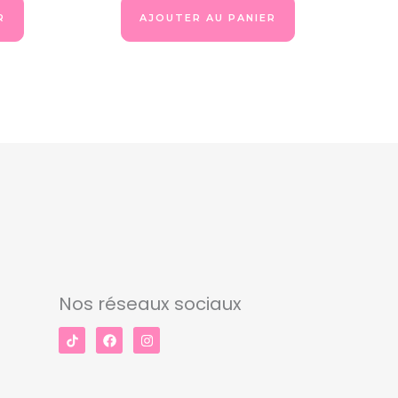
R
AJOUTER AU PANIER
Nos réseaux sociaux
F
I
a
n
c
s
e
t
b
a