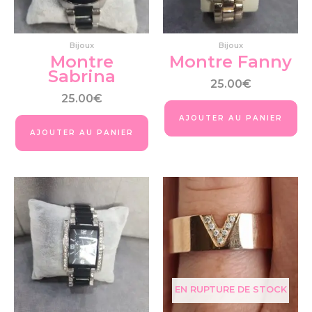
Bijoux
Bijoux
Montre
Montre Fanny
Sabrina
25.00
€
25.00
€
AJOUTER AU PANIER
AJOUTER AU PANIER
EN RUPTURE DE STOCK