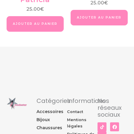
25.00
€
25.00
€
AJOUTER AU PANIER
AJOUTER AU PANIER
Catégories
Informations
Nos
réseaux
Accessoires
Contact
sociaux
Bijoux
Mentions
I
F
légales
Chaussures
n
a
s
c