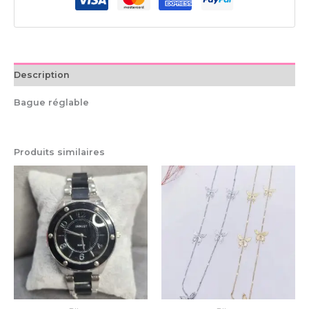
Description
Bague réglable
Produits similaires
Ce
pro
a
plu
var
Le
op
pe
êtr
cho