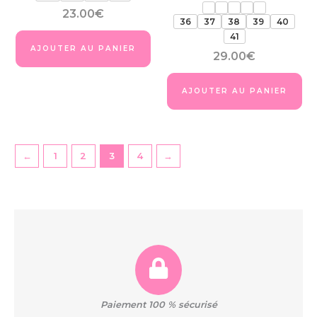
du
du
23.00
€
produit
pro
36
37
38
39
40
41
AJOUTER AU PANIER
29.00
€
AJOUTER AU PANIER
←
1
2
3
4
→
Paiement 100 % sécurisé