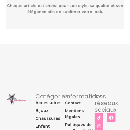
Chaque article est choisi pour son style, sa qualité et son
élégance afin de sublimer votre look.
Catégories
Informations
Nos
réseaux
Accessoires
Contact
sociaux
Bijoux
Mentions
I
F
légales
Chaussures
n
a
s
c
Politiques de
Enfant
t
e